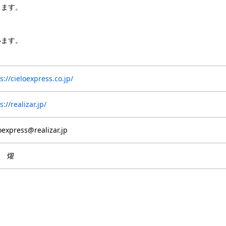
ります。
います。
s://cieloexpress.co.jp/
s://realizar.jp/
oexpress@realizar.jp
 燿