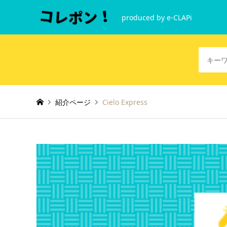
produced by e-CLAPi
紹介ページ
Cielo Express