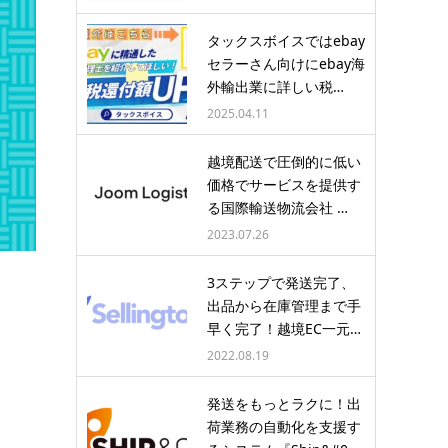
タックスボイスではebay
セラーさん向けにebay海
外輸出業に詳しい税…
2025.04.11
越境配送で圧倒的に低い
価格でサービスを提供す
る国際輸送物流会社 …
2023.07.26
3ステップで発送完了、
出品から在庫管理まで手
早く完了！越境EC一元…
2022.08.19
発送をもっとラクに！出
荷業務の自動化を支援す