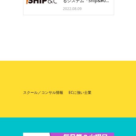
るシステム『Ship&#0…
2022.08.09
スクール／コンサル情報
ECに強い士業