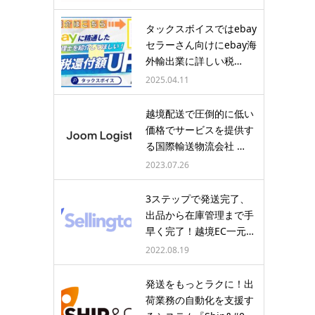
タックスボイスではebay
セラーさん向けにebay海
外輸出業に詳しい税…
2025.04.11
越境配送で圧倒的に低い
価格でサービスを提供す
る国際輸送物流会社 …
2023.07.26
3ステップで発送完了、
出品から在庫管理まで手
早く完了！越境EC一元…
2022.08.19
発送をもっとラクに！出
荷業務の自動化を支援す